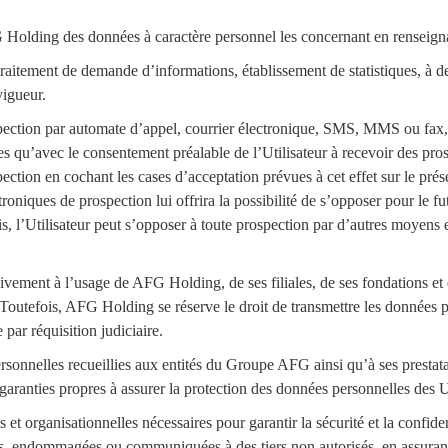
olding des données à caractère personnel les concernant en renseignant
: traitement de demande d’informations, établissement de statistiques, à 
vigueur.
ection par automate d’appel, courrier électronique, SMS, MMS ou fax, 
ées qu’avec le consentement préalable de l’Utilisateur à recevoir des pros
ection en cochant les cases d’acceptation prévues à cet effet sur le prése
oniques de prospection lui offrira la possibilité de s’opposer pour le f
s, l’Utilisateur peut s’opposer à toute prospection par d’autres moye
vement à l’usage de AFG Holding, de ses filiales, de ses fondations et de
Toutefois, AFG Holding se réserve le droit de transmettre les données per
 par réquisition judiciaire.
onnelles recueillies aux entités du Groupe AFG ainsi qu’à ses prestatair
aranties propres à assurer la protection des données personnelles des Ut
organisationnelles nécessaires pour garantir la sécurité et la confident
s, endommagées ou communiquées à des tiers non autorisés, en assurant 