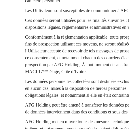
caractère personnel.
Les Utilisateurs sont susceptibles de communiquer à AFG H
Ces données seront utilisées pour les finalités suivantes 
dispositions légales, réglementaires et administratives en 
Conformément à la réglementation applicable, toute prosp
fins de prospection utilisant ces moyens, ne seront réalis
l’Utilisateur accepte de recevoir de tels messages de prosp
ce consentement, et notamment chacun des courriers électr
prospection par AFG Holding. À tout moment et sans frai
ème
MACI 17
étage, Côte d’Ivoire.
Les données personnelles collectées sont destinées exclusi
en aucun cas, mises à la disposition de tierces personnes. 
obligations légales, et notamment si elle en était contrainte
AFG Holding peut être amené à transférer les données pers
de données interviennent dans des conditions et sous des g
AFG Holding met en œuvre toutes les mesures techniques et 
traitées, et notamment empêcher qu’elles soient déformée