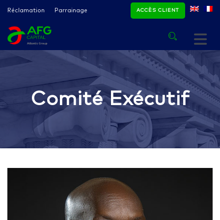
Réclamation
Parrainage
ACCÈS CLIENT
Comité Exécutif